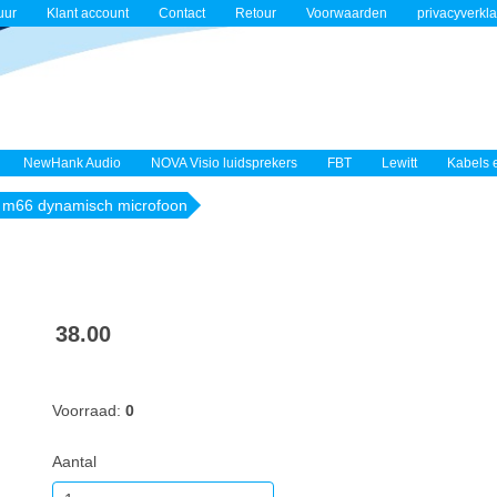
uur
Klant account
Contact
Retour
Voorwaarden
privacyverkla
NewHank Audio
NOVA Visio luidsprekers
FBT
Lewitt
Kabels 
 m66 dynamisch microfoon
38.00
Voorraad:
0
Aantal