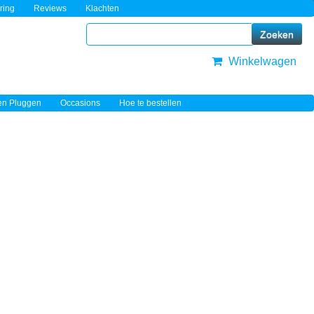
ring
Reviews
Klachten
Winkelwagen
en Pluggen
Occasions
Hoe te bestellen