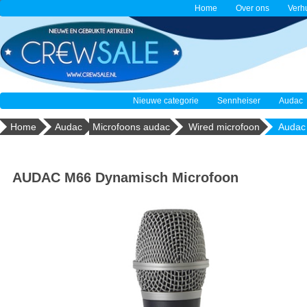
Home
Over ons
Verh
Nieuwe categorie
Sennheiser
Audac
Home
Audac
Microfoons audac
Wired microfoon
Audac
AUDAC M66 Dynamisch Microfoon