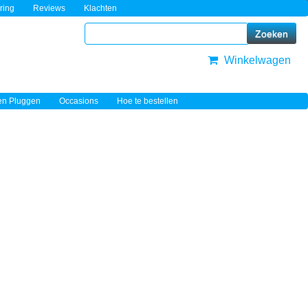
ring
Reviews
Klachten
Winkelwagen
en Pluggen
Occasions
Hoe te bestellen