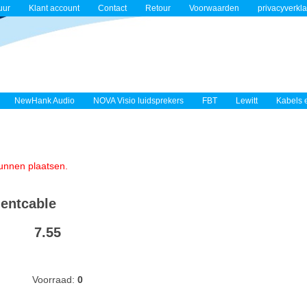
uur
Klant account
Contact
Retour
Voorwaarden
privacyverkla
NewHank Audio
NOVA Visio luidsprekers
FBT
Lewitt
Kabels 
 kunnen plaatsen.
mentcable
7.55
Voorraad:
0