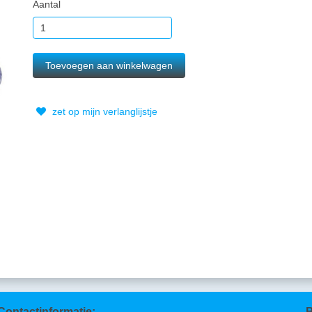
Aantal
zet op mijn verlanglijstje
Contactinformatie:
B