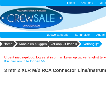
Home
Over ons
Verh
Nieuwe categorie
Sennheiser
Audac
Home
Kabels en pluggen
Verloop xlr kabels
Verlanglijst
U bent niet ingelogd, log eerst in om artikelen op uw verlanglijst te
Klik hier om in te loggen >>
3 mtr 2 XLR M/2 RCA Connector Line/Instru